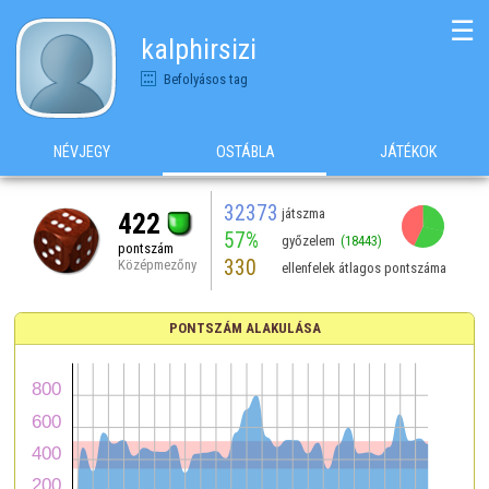
☰
kalphirsizi
Befolyásos tag
NÉVJEGY
OSTÁBLA
JÁTÉKOK
32373
játszma
422
57%
győzelem
(18443)
pontszám
330
Középmezőny
ellenfelek átlagos pontszáma
PONTSZÁM ALAKULÁSA