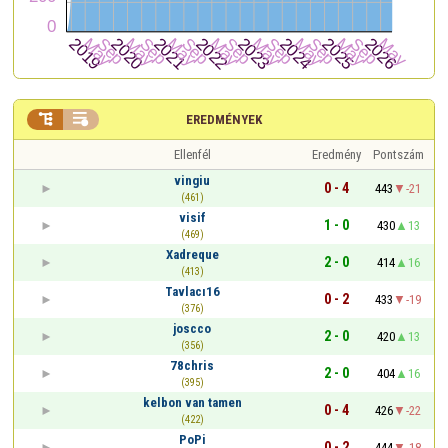


EREDMÉNYEK
Ellenfél
Eredmény
Pontszám
vingiu
0 - 4
443
-21
(461)
visif
1 - 0
430
13
(469)
Xadreque
2 - 0
414
16
(413)
Tavlacı16
0 - 2
433
-19
(376)
joscco
2 - 0
420
13
(356)
78chris
2 - 0
404
16
(395)
kelbon van tamen
0 - 4
426
-22
(422)
PoPi
0 - 2
444
-18