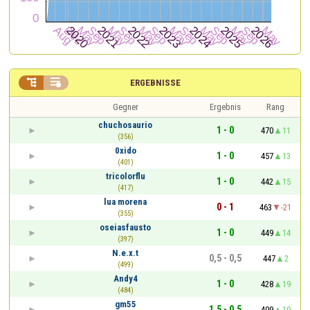


ERGEBNISSE
Gegner
Ergebnis
Rang
chuchosaurio
1 - 0
470
11
(356)
0xido
1 - 0
457
13
(401)
tricolorflu
1 - 0
442
15
(417)
lua morena
0 - 1
463
-21
(355)
oseiasfausto
1 - 0
449
14
(397)
N.e.x.t
0,5 - 0,5
447
2
(499)
Andy4
1 - 0
428
19
(484)
gm55
1,5 - 0,5
409
19