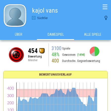
☰
kajol vans

Süchtler
ÜBER
DAMESPIEL
ALLE SPIELE
3100
Spiele
454
48%
Gewonnen
(1494)
Bewertung
400
Meister
Durchschn. Gegnerbewertung
BEWERTUNGSVERLAUF