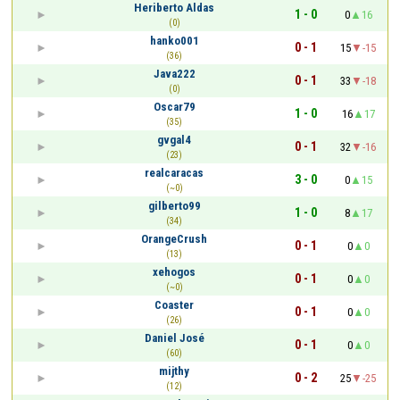
Heriberto Aldas
1 - 0
0
16
(0)
hanko001
0 - 1
15
-15
(36)
Java222
0 - 1
33
-18
(0)
Oscar79
1 - 0
16
17
(35)
gvgal4
0 - 1
32
-16
(23)
realcaracas
3 - 0
0
15
(~0)
gilberto99
1 - 0
8
17
(34)
OrangeCrush
0 - 1
0
0
(13)
xehogos
0 - 1
0
0
(~0)
Coaster
0 - 1
0
0
(26)
Daniel José
0 - 1
0
0
(60)
mijthy
0 - 2
25
-25
(12)