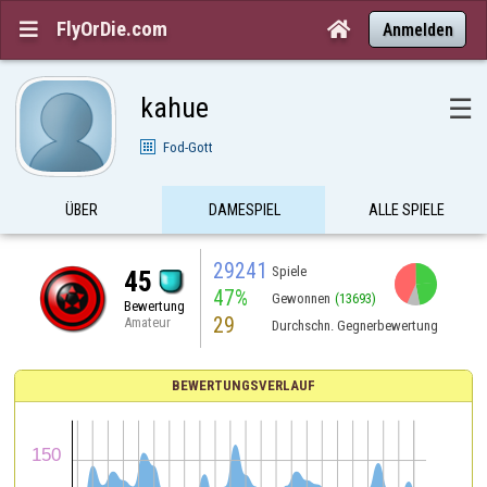
FlyOrDie.com


Anmelden
kahue
☰
Fod-Gott
ÜBER
DAMESPIEL
ALLE SPIELE
29241
Spiele
45
47%
Gewonnen
(13693)
Bewertung
29
Amateur
Durchschn. Gegnerbewertung
BEWERTUNGSVERLAUF