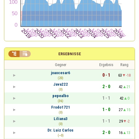


ERGEBNISSE
Gegner
Ergebnis
Rang
joaocesar6
0 - 1
63
-18
(20)
Java222
2 - 0
42
21
(0)
pepealbo
1 - 1
42
0
(36)
Frodo1721
1 - 0
27
15
(0)
Liliana3
1 - 1
29
-2
(0)
Dr. Luiz Carlos
2 - 0
16
13
(~0)