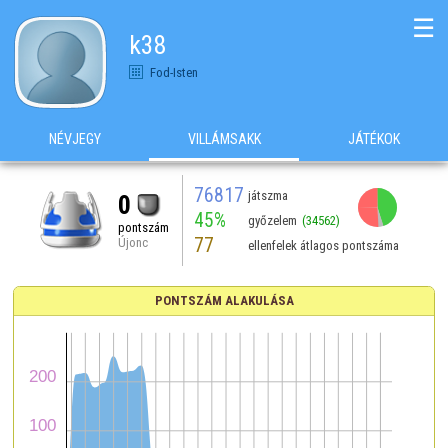
☰
k38
Fod-Isten
NÉVJEGY
VILLÁMSAKK
JÁTÉKOK
76817
játszma
0
45%
győzelem
(34562)
pontszám
77
Újonc
ellenfelek átlagos pontszáma
PONTSZÁM ALAKULÁSA