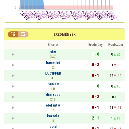


EREDMÉNYEK
Ellenfél
Eredmény
Pontszám
sim
1 - 0
0
22
(139)
hammlet
0 - 3
1
-1
(62)
LUCIFFER
0 - 1
16
-14
(49)
SONER
1 - 0
0
16
(4)
dinizusa
0 - 3
0
0
(218)
elefant w
0 - 1
11
-11
(65)
kazorla
2 - 1
1
11
(18)
soid
0 - 1
17
-15