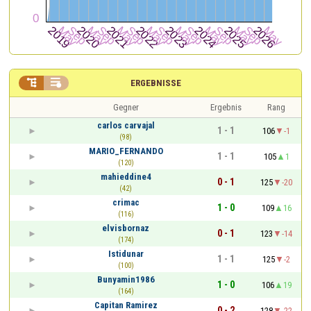


ERGEBNISSE
Gegner
Ergebnis
Rang
carlos carvajal
1 - 1
106
-1
(98)
MARIO_FERNANDO
1 - 1
105
1
(120)
mahieddine4
0 - 1
125
-20
(42)
crimac
1 - 0
109
16
(116)
elvisbornaz
0 - 1
123
-14
(174)
Istidunar
1 - 1
125
-2
(100)
Bunyamin1986
1 - 0
106
19
(164)
Capitan Ramirez
0 - 2
128
-22