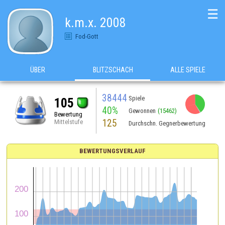
☰
k.m.x. 2008
Fod-Gott
ÜBER
BLITZSCHACH
ALLE SPIELE
38444
Spiele
105
40%
Gewonnen
(15462)
Bewertung
125
Mittelstufe
Durchschn. Gegnerbewertung
BEWERTUNGSVERLAUF