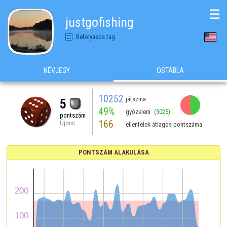
☰
justgofishing
Befolyásos tag
NÉVJEGY
OSTÁBLA
10252
játszma
5
49%
győzelem
(5025)
pontszám
166
Újonc
ellenfelek átlagos pontszáma
PONTSZÁM ALAKULÁSA