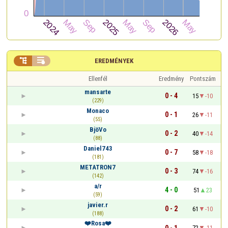


EREDMÉNYEK
Ellenfél
Eredmény
Pontszám
mansarte
0 - 4
15
-10
(229)
Monaco
0 - 1
26
-11
(55)
BjöVo
0 - 2
40
-14
(88)
Daniel743
0 - 7
58
-18
(181)
METATRON7
0 - 3
74
-16
(142)
a/r
4 - 0
51
23
(59)
javier.r
0 - 2
61
-10
(188)
❤️Rosa❤️
0 - 1
72
-11