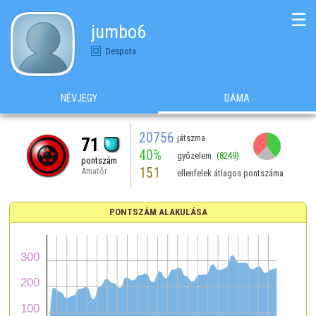
☰
jumbo6
Despota
NÉVJEGY
DÁMA
20756
játszma
71
40%
győzelem
(8249)
pontszám
151
Amatőr
ellenfelek átlagos pontszáma
PONTSZÁM ALAKULÁSA