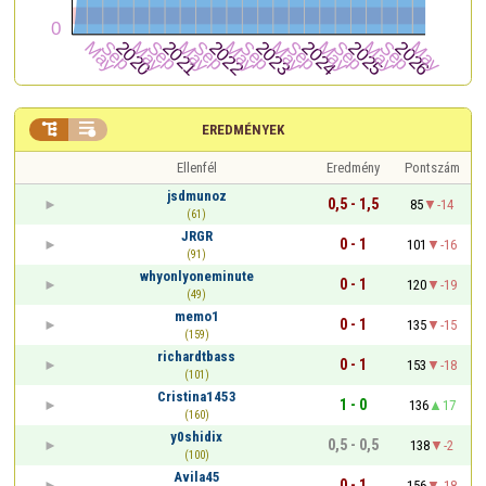


EREDMÉNYEK
Ellenfél
Eredmény
Pontszám
jsdmunoz
0,5 - 1,5
85
-14
(61)
JRGR
0 - 1
101
-16
(91)
whyonlyoneminute
0 - 1
120
-19
(49)
memo1
0 - 1
135
-15
(159)
richardtbass
0 - 1
153
-18
(101)
Cristina1453
1 - 0
136
17
(160)
y0shidix
0,5 - 0,5
138
-2
(100)
Avila45
0 - 1
156
-18