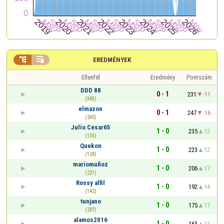


EREDMÉNYEK
Ellenfél
Eredmény
Pontszám
DDD 88
0 - 1
231
-11
(343)
elmazon
0 - 1
247
-16
(245)
Julio Cesar65
1 - 0
235
12
(155)
Quekon
1 - 0
223
12
(128)
mariomuñoz
1 - 0
206
17
(221)
Rossy alfil
1 - 0
192
14
(142)
tunjano
1 - 0
175
17
(207)
alamos2016
1 - 0
163
12