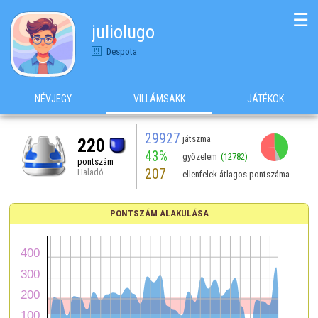
☰
juliolugo
Despota
NÉVJEGY
VILLÁMSAKK
JÁTÉKOK
29927
játszma
220
43%
győzelem
(12782)
pontszám
207
Haladó
ellenfelek átlagos pontszáma
PONTSZÁM ALAKULÁSA