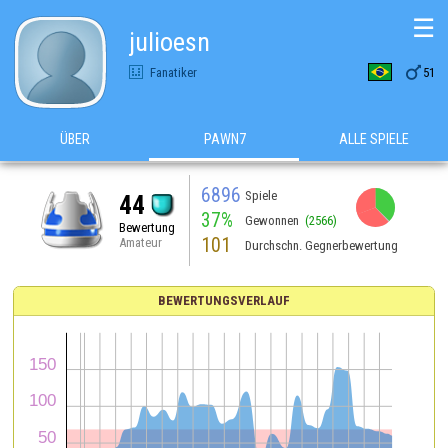
☰
julioesn

Fanatiker
51
ÜBER
PAWN7
ALLE SPIELE
6896
Spiele
44
37%
Gewonnen
(2566)
Bewertung
101
Amateur
Durchschn. Gegnerbewertung
BEWERTUNGSVERLAUF