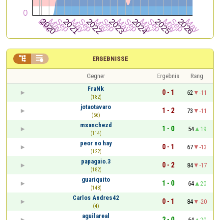


ERGEBNISSE
Gegner
Ergebnis
Rang
FraNk
0 - 1
62
-11
(182)
jotaotavaro
1 - 2
73
-11
(56)
msanchezd
1 - 0
54
19
(114)
peor no hay
0 - 1
67
-13
(122)
papagaio.3
0 - 2
84
-17
(182)
guariquito
1 - 0
64
20
(148)
Carlos Andres42
0 - 1
84
-20
(4)
aguilareal
2 - 0
64
20