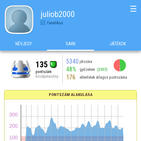
☰
juliob2000
Fanatikus
NÉVJEGY
SAKK
JÁTÉKOK
5340
játszma
135
48%
győzelem
(2557)
pontszám
176
Középmezőny
ellenfelek átlagos pontszáma
PONTSZÁM ALAKULÁSA