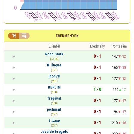


EREDMÉNYEK
Ellenfél
Eredmény
Pontszám
Robb Stark
0 - 1
147
-12
(~105)
Bilíngue
0 - 1
165
-18
(129)
jhon79
0 - 1
177
-12
(269)
BERLIM
1 - 0
160
17
(180)
frepival
0 - 1
177
-17
(160)
jochmail
0 - 1
194
-17
(177)
فيصل2
0 - 1
210
-16
(217)
osvaldo bragado
0 - 1
229
-19