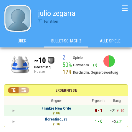
☰
julio zegarra
Fanatiker
ÜBER
BULLET-SCHACH 2
ALLE SPIELE
2
Spiele
~10
50%
Gewonnen
(1)
Bewertung
128
Novize
Durchschn. Gegnerbewertung


ERGEBNISSE
Gegner
Ergebnis
Rang
Frankie New Orde
0 - 1
~21
-10
(148)
florentino_23
1 - 0
~0
21
(108)