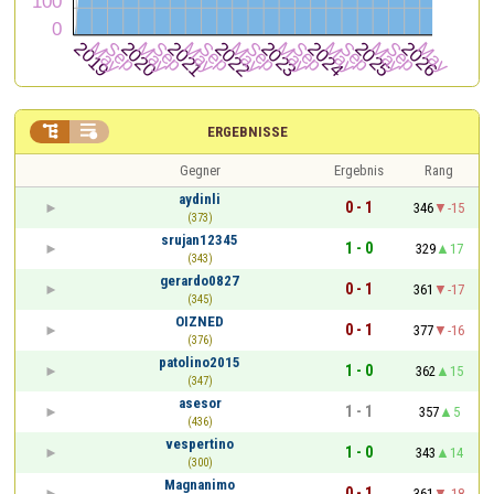


ERGEBNISSE
Gegner
Ergebnis
Rang
aydinli
0 - 1
346
-15
(373)
srujan12345
1 - 0
329
17
(343)
gerardo0827
0 - 1
361
-17
(345)
OIZNED
0 - 1
377
-16
(376)
patolino2015
1 - 0
362
15
(347)
asesor
1 - 1
357
5
(436)
vespertino
1 - 0
343
14
(300)
Magnanimo
0 - 1
361
-18