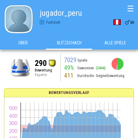
☰
jugador_peru

Fod-Gott
60
ÜBER
BLITZSCHACH
ALLE SPIELE
7029
Spiele
290
49%
Gewonnen
(3464)
Bewertung
411
Experte
Durchschn. Gegnerbewertung
BEWERTUNGSVERLAUF