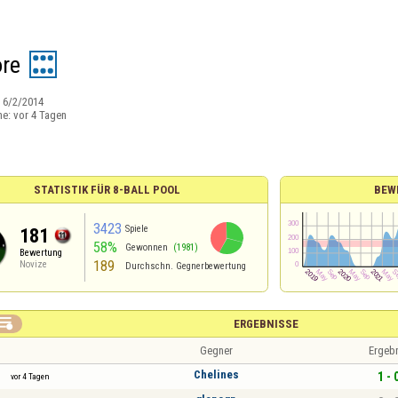
ore
:
6/2/2014
ne:
vor 4 Tagen
STATISTIK FÜR 8-BALL POOL
BEW
3423
Spiele
181
58%
Gewonnen
(1981)
Bewertung
189
Novize
Durchschn. Gegnerbewertung

ERGEBNISSE
Gegner
Ergeb
Chelines
1 - 
vor 4 Tagen