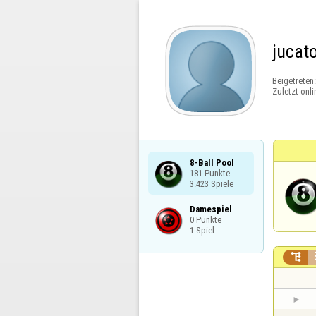
jucat
Beigetreten
Zuletzt onli
8-Ball Pool

181 Punkte

3.423 Spiele
Damespiel

0 Punkte

1 Spiel
