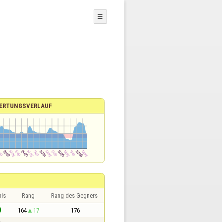
☰
ERTUNGSVERLAUF
nis
Rang
Rang des Gegners
0
164
17
176