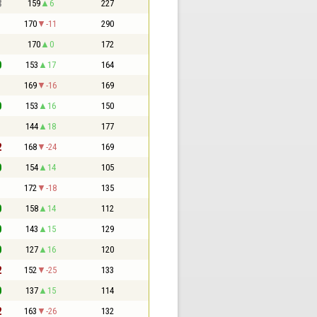
3
159
6
227
1
170
-11
290
1
170
0
172
0
153
17
164
1
169
-16
169
0
153
16
150
1
144
18
177
2
168
-24
169
0
154
14
105
1
172
-18
135
0
158
14
112
0
143
15
129
0
127
16
120
2
152
-25
133
0
137
15
114
2
163
-26
132