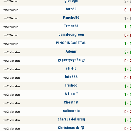
glenogn
3 - 
vor 2 Wochen
toro59
0 - 
vor 2 Wochen
Pancho86
1 - 
vor 2 Wochen
Trman23
1 - 
vor 2 Wochen
camaleongreen
0 - 
vor 2 Wochen
PINGPINGASZTAL
1 - 
vor 2 Wochen
Adenir
3 - 
vor 2 Monaten
ღ ρεттуzуηħα ღ
0 - 
vor 2 Monaten
cH-Hc
1 - 
vor 2 Monaten
luis666
0 - 
vor 2 Monaten
Irishoo
1 - 
vor 2 Monaten
A ℓ ε x ™
1 - 
vor 2 Monaten
Chestnat
1 - 
vor 2 Monaten
salicornia
0 - 
vor 2 Monaten
charrua del urug
1 - 
vor 2 Monaten
Christmas 🎄 🎅
0 - 
vor 2 Monaten