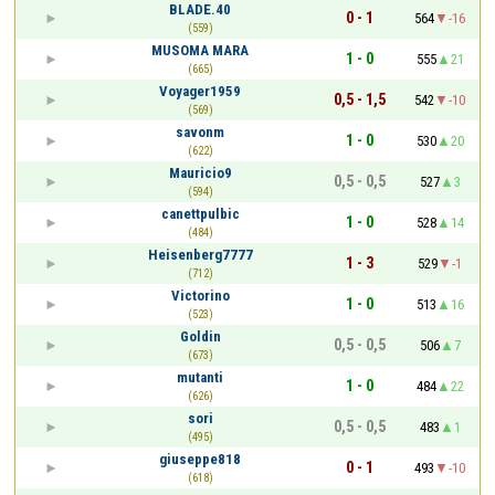
BLADE.40
0 - 1
564
-16
(559)
MUSOMA MARA
1 - 0
555
21
(665)
Voyager1959
0,5 - 1,5
542
-10
(569)
savonm
1 - 0
530
20
(622)
Mauricio9
0,5 - 0,5
527
3
(594)
canettpulbic
1 - 0
528
14
(484)
Heisenberg7777
1 - 3
529
-1
(712)
Victorino
1 - 0
513
16
(523)
Goldin
0,5 - 0,5
506
7
(673)
mutanti
1 - 0
484
22
(626)
sori
0,5 - 0,5
483
1
(495)
giuseppe818
0 - 1
493
-10
(618)