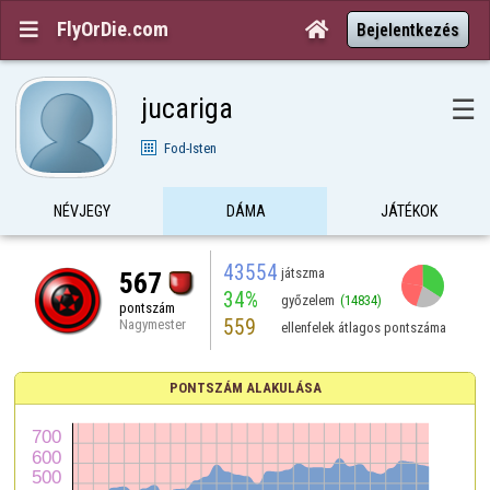
FlyOrDie.com


Bejelentkezés
jucariga
☰
Fod-Isten
NÉVJEGY
DÁMA
JÁTÉKOK
43554
játszma
567
34%
győzelem
(14834)
pontszám
559
Nagymester
ellenfelek átlagos pontszáma
PONTSZÁM ALAKULÁSA