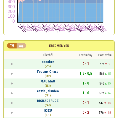


EREDMÉNYEK
Ellenfél
Eredmény
Pontszám
oooober
0 - 1
576
-9
(726)
Героям Слава
1,5 - 0,5
561
15
(607)
MAU MAU
1 - 0
546
15
(533)
edwin_elunico
1 - 0
532
14
(491)
BIGBADBRUCE
0 - 1
542
-10
(667)
IKIZU
0 - 2
576
-18
(671)