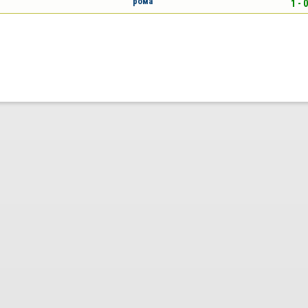
рома
1 - 0