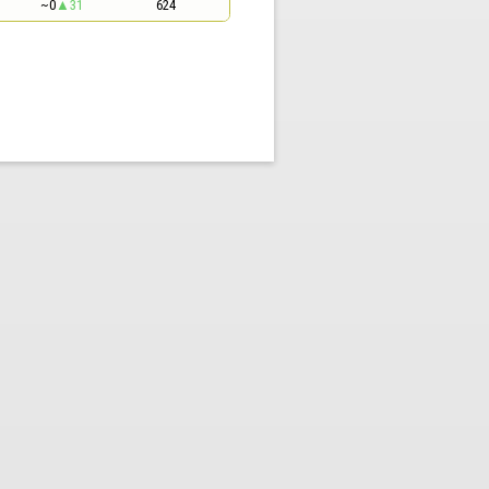
~0
31
624