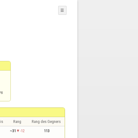
☰
ng
is
Rang
Rang des Gegners
~31
-12
113