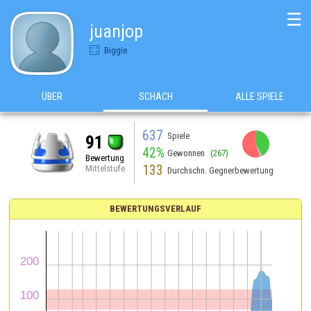
☰
juanjop
Biggie
ÜBER
SCHACH
ALLE SPIELE
637
Spiele
91
42%
Gewonnen
(267)
Bewertung
133
Mittelstufe
Durchschn. Gegnerbewertung
BEWERTUNGSVERLAUF