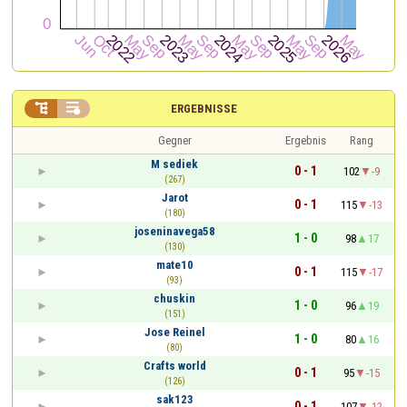


ERGEBNISSE
Gegner
Ergebnis
Rang
M sediek
0 - 1
102
-9
(267)
Jarot
0 - 1
115
-13
(180)
joseninavega58
1 - 0
98
17
(130)
mate10
0 - 1
115
-17
(93)
chuskin
1 - 0
96
19
(151)
Jose Reinel
1 - 0
80
16
(80)
Crafts world
0 - 1
95
-15
(126)
sak123
0 - 1
107
-12