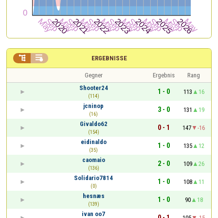


ERGEBNISSE
Gegner
Ergebnis
Rang
Shooter24
1 - 0
113
16
(114)
jcninop
3 - 0
131
19
(16)
Givaldo62
0 - 1
147
-16
(154)
eidinaldo
1 - 0
135
12
(35)
caomaio
2 - 0
109
26
(136)
Solidario7814
1 - 0
108
11
(0)
hesnæs
1 - 0
90
18
(139)
ivan oo7
0 - 1
105
-15