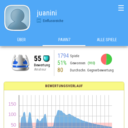
☰
juanini
Einflussreiche
ÜBER
PAWN7
ALLE SPIELE
1794
Spiele
55
51%
Gewonnen
(910)
Bewertung
80
Amateur
Durchschn. Gegnerbewertung
BEWERTUNGSVERLAUF