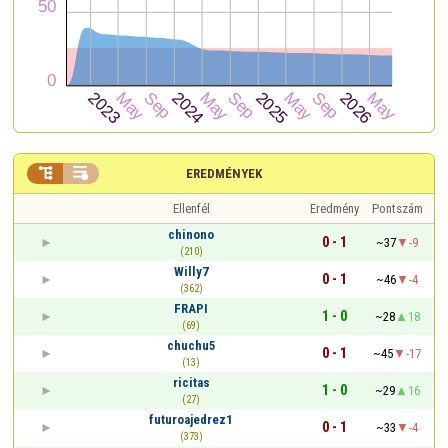


EREDMÉNYEK
Ellenfél
Eredmény
Pontszám
chinono
0 - 1
~37
-9
(210)
Willy7
0 - 1
~46
-4
(362)
FRAPI
1 - 0
~28
18
(69)
chuchu5
0 - 1
~45
-17
(13)
ricitas
1 - 0
~29
16
(27)
futuroajedrez1
0 - 1
~33
-4
(373)