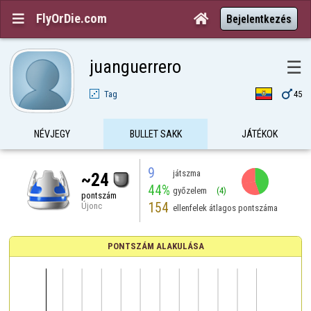
FlyOrDie.com


Bejelentkezés
juanguerrero
☰

Tag
45
NÉVJEGY
BULLET SAKK
JÁTÉKOK
9
játszma
~24
44%
győzelem
(4)
pontszám
154
Újonc
ellenfelek átlagos pontszáma
PONTSZÁM ALAKULÁSA