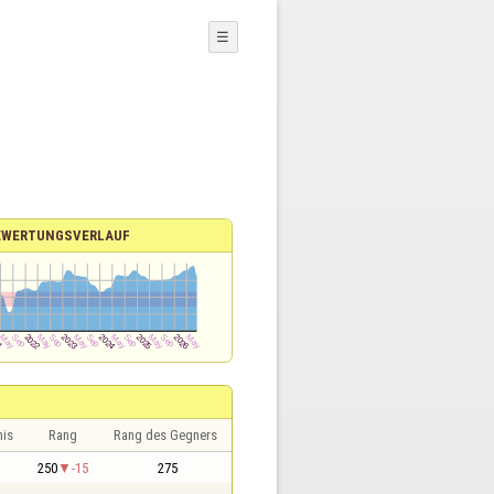
☰
EWERTUNGSVERLAUF
nis
Rang
Rang des Gegners
1
250
-15
275