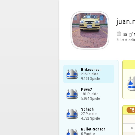
juan.


55
Zuletzt onli
Blitzschach

235 Punkte

9.161 Spiele
Pawn7

181 Punkte

5.924 Spiele
Schach


27 Punkte

4.782 Spiele
Bullet-Schach

0 Punkte
