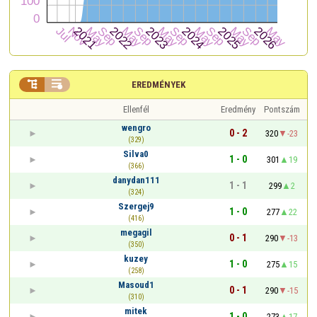


EREDMÉNYEK
Ellenfél
Eredmény
Pontszám
wengro
0 - 2
320
-23
(329)
Silva0
1 - 0
301
19
(366)
danydan111
1 - 1
299
2
(324)
Szergej9
1 - 0
277
22
(416)
megagil
0 - 1
290
-13
(350)
kuzey
1 - 0
275
15
(258)
Masoud1
0 - 1
290
-15
(310)
mitek
1 - 0
273
17