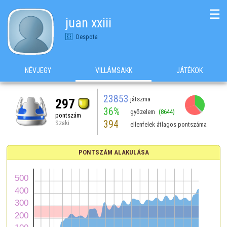
☰
juan xxiii
Despota
NÉVJEGY
VILLÁMSAKK
JÁTÉKOK
23853
játszma
297
36%
győzelem
(8644)
pontszám
394
Szaki
ellenfelek átlagos pontszáma
PONTSZÁM ALAKULÁSA