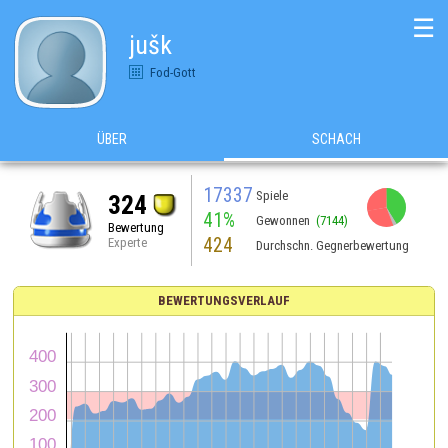
☰
jušk
Fod-Gott
ÜBER
SCHACH
17337
Spiele
324
41%
Gewonnen
(7144)
Bewertung
424
Experte
Durchschn. Gegnerbewertung
BEWERTUNGSVERLAUF