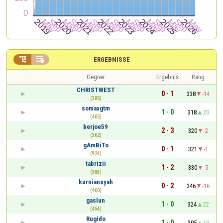


ERGEBNISSE
Gegner
Ergebnis
Rang
CHRISTWEST
0 - 1
338
-14
(385)
somaxgtm
1 - 0
318
20
(405)
berjoe59
2 - 3
320
-2
(362)
gAmBiTo
0 - 1
321
-1
(924)
tabrizii
1 - 2
330
-5
(383)
kurniansyah
0 - 2
346
-16
(460)
gaslun
1 - 0
324
22
(454)
Rugido
1 - 0
305
19