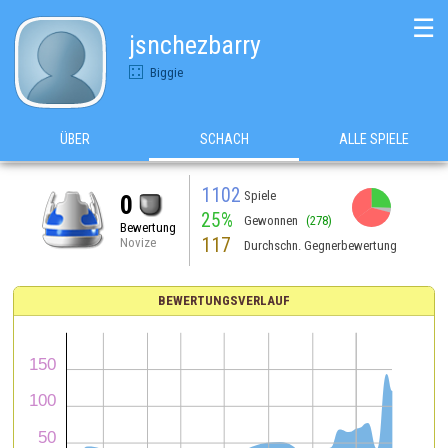
☰
jsnchezbarry
Biggie
ÜBER
SCHACH
ALLE SPIELE
1102
Spiele
0
25%
Gewonnen
(278)
Bewertung
117
Novize
Durchschn. Gegnerbewertung
BEWERTUNGSVERLAUF