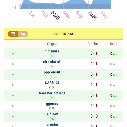


ERGEBNISSE
Gegner
Ergebnis
Rang
timanula
0 - 1
0
0
(33)
elreydavid1
0 - 1
0
0
(24)
jggconsul
0 - 1
0
0
(67)
CAAB123
0 - 1
0
0
(166)
Rael Corinthians
0 - 1
0
0
(39)
ggomez
0 - 1
0
0
(138)
alfilrey
0 - 3
0
0
(55)
arecho
0 - 1
0
0