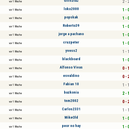
Giliszta2
2 - 
vor 1 Woche
loko2000
1 - 
vor 1 Woche
popskak
1 - 
vor 1 Woche
Roberto39
1 - 
vor 1 Woche
jorge a pachano
1 - 
vor 1 Woche
cruzpeter
1 - 
vor 1 Woche
yvess2
1 - 
vor 1 Woche
blackboard
1 - 
vor 1 Woche
Alfonso Vivas
0 - 
vor 1 Woche
esvaldino
0 - 
vor 1 Woche
Fabian 10
1 - 
vor 1 Woche
bazkonia
2 - 
vor 1 Woche
tnm2002
0 - 
vor 1 Woche
Carlos2331
1 - 
vor 1 Woche
MikeOld
1 - 
vor 1 Woche
peor no hay
1 - 
vor 1 Woche