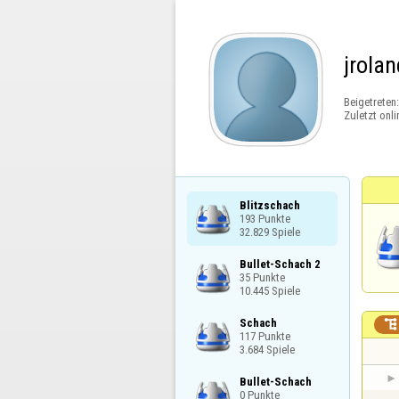
jrola
Beigetreten
Zuletzt onli
Blitzschach

193 Punkte

32.829 Spiele
Bullet-Schach 2

35 Punkte

10.445 Spiele
Schach


117 Punkte

3.684 Spiele
Bullet-Schach

0 Punkte
