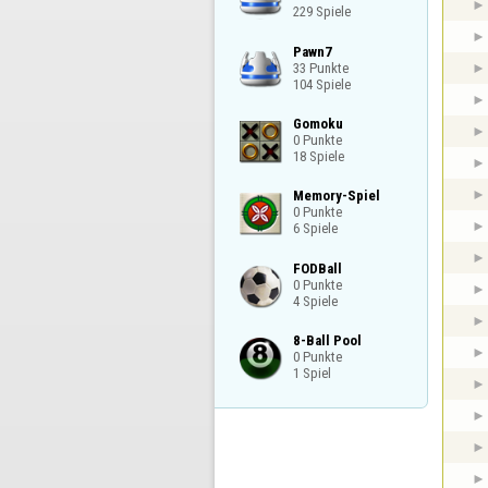
229 Spiele
Pawn7

33 Punkte

104 Spiele
Gomoku

0 Punkte

18 Spiele
Memory-Spiel

0 Punkte

6 Spiele
FODBall

0 Punkte

4 Spiele
8-Ball Pool

0 Punkte

1 Spiel