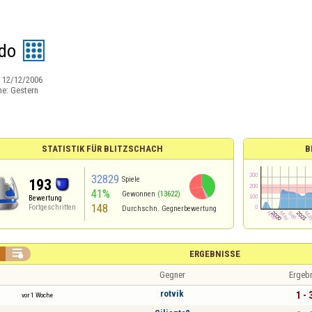
ndo
:
12/12/2006
ne:
Gestern
STATISTIK FÜR BLITZSCHACH
B
32829
Spiele
193
41%
Gewonnen
(13622)
Bewertung
148
Fortgeschritten
Durchschn. Gegnerbewertung

ERGEBNISSE
Gegner
Ergeb
rotvik
1 - 
vor 1 Woche