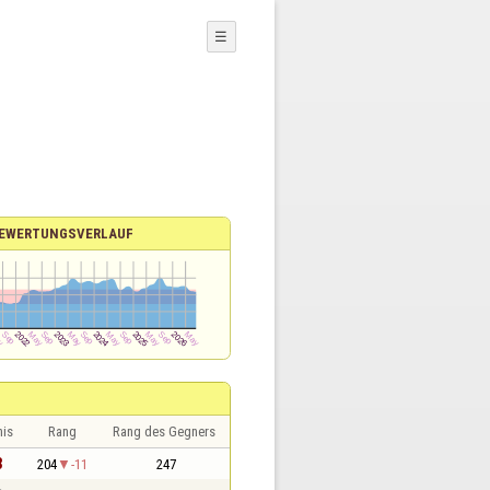
☰
EWERTUNGSVERLAUF
nis
Rang
Rang des Gegners
3
204
-11
247