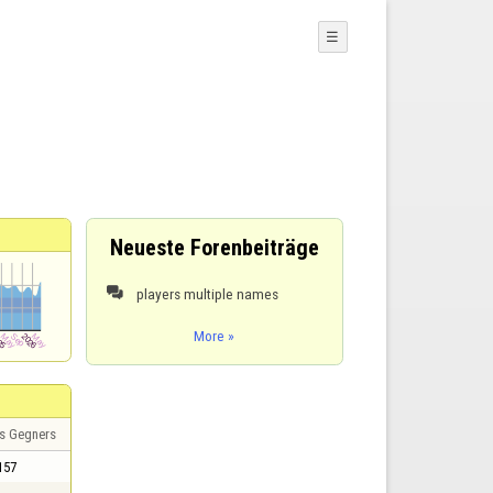
☰
Neueste Forenbeiträge
players multiple names

More »
s Gegners
157