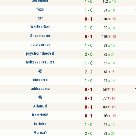
Jérémie5
1 - 0
102
15
foxs
1 - 0
84
18
gar
0 - 1
104
-20
Wolfbeißer
1 - 0
90
14
Snadmaster
0 - 1
108
-18
hate corner
1 - 0
93
15
psychointheoval
2 - 0
72
21
nsk2790-310-21
1 - 0
56
16
彬
2 - 2
61
-5
cincerre
1 - 0
47
14
adikusuma
0 - 1
58
-11
彬
0 - 1
77
-19
AlienGrl
0 - 1
89
-12
Beatrix56
0 - 1
108
-19
turteke
1 - 0
96
12
Marisa1
2 - 0
73
23