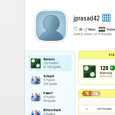
jprasad42


83
Mann
Indien
Zuletzt online:
vor 9 Stunden
STA
Reversi

120 Punkte

120
41.145 Spiele
Bewertung
Schach

Mittelstufe
0 Punkte

259 Spiele
Pawn7



0 Punkte

49 Spiele
vor 9 Stunden
Blitzschach

0 Punkte
