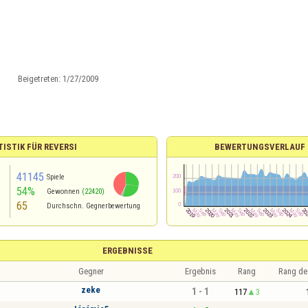
Beigetreten:
1/27/2009
TISTIK FÜR REVERSI
BEWERTUNGSVERLAUF
41145
Spiele
54%
Gewonnen
(22420)
65
Durchschn. Gegnerbewertung
ERGEBNISSE
Gegner
Ergebnis
Rang
Rang de
zeke
1 - 1
117
3