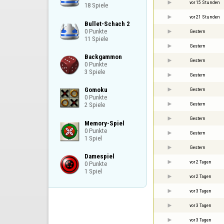
vor 15 Stunden
18 Spiele
vor 21 Stunden
Bullet-Schach 2

0 Punkte

Gestern
11 Spiele
Gestern
Backgammon

Gestern
0 Punkte

3 Spiele
Gestern
Gomoku

Gestern
0 Punkte

Gestern
2 Spiele
Gestern
Memory-Spiel

0 Punkte

Gestern
1 Spiel
Gestern
Damespiel

vor 2 Tagen
0 Punkte

1 Spiel
vor 2 Tagen
vor 3 Tagen
vor 3 Tagen
vor 3 Tagen