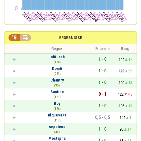


ERGEBNISSE
Gegner
Ergebnis
Rang
lufituaeb
1 - 0
144
17
(176)
Dom6
1 - 0
122
22
(251)
Chantry
1 - 0
109
13
(35)
Santina
0 - 1
122
-13
(183)
Boy
1 - 0
105
17
(126)
Riguesa71
0,5 - 0,5
104
1
(117)
sepeteus
1 - 0
90
14
(44)
Mostapha
1 - 0
65
25