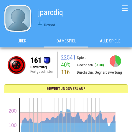
☰
jparodiq
Despot
ÜBER
DAMESPIEL
ALLE SPIELE
22541
Spiele
161
40%
Gewonnen
(9030)
Bewertung
116
Fortgeschritten
Durchschn. Gegnerbewertung
BEWERTUNGSVERLAUF