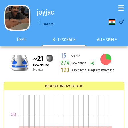
☰
joyjac

Despot
ÜBER
BLITZSCHACH
ALLE SPIELE
15
Spiele
~21
27%
Gewonnen
(4)
Bewertung
120
Novize
Durchschn. Gegnerbewertung
BEWERTUNGSVERLAUF