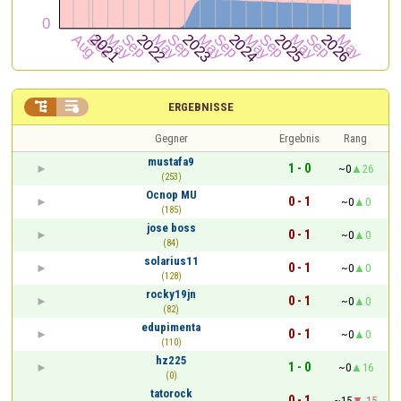


ERGEBNISSE
Gegner
Ergebnis
Rang
mustafa9
1 - 0
~0
26
(253)
Ocnop MU
0 - 1
~0
0
(185)
jose boss
0 - 1
~0
0
(84)
solarius11
0 - 1
~0
0
(128)
rocky19jn
0 - 1
~0
0
(82)
edupimenta
0 - 1
~0
0
(110)
hz225
1 - 0
~0
16
(0)
tatorock
0 - 1
~15
-15