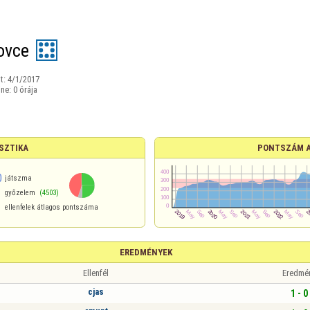
ovce
t:
4/1/2017
ine:
0 órája
SZTIKA
PONTSZÁM 
0
játszma
győzelem
(4503)
ellenfelek átlagos pontszáma
EREDMÉNYEK
Ellenfél
Eredmé
cjas
1 - 0