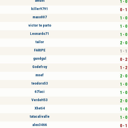
amunt
1 - 0
killer9791
0 - 1
maxo007
1 - 0
victor te parto
1 - 0
Leonardo71
1 - 0
tailor
2 - 0
FARIPE
1 - 1
gundgul
0 - 2
Godefroy
1 - 2
mnef
2 - 0
teodoro53
1 - 0
67laci
1 - 0
VerdeH53
2 - 0
Xheti4
1 - 0
tatacalivalle
1 - 0
alex3466
0 - 1