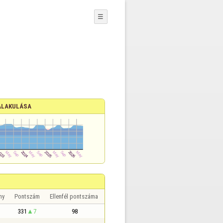
☰
ALAKULÁSA
ny
Pontszám
Ellenfél pontszáma
331
7
98