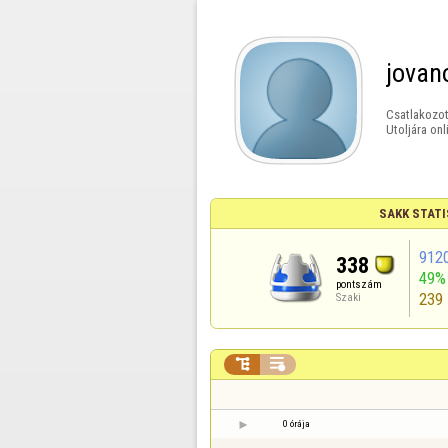
jovan
Csatlakozot
Utoljára onl
SAKK STATI
912
338
49%
pontszám
239
Szaki


0 órája