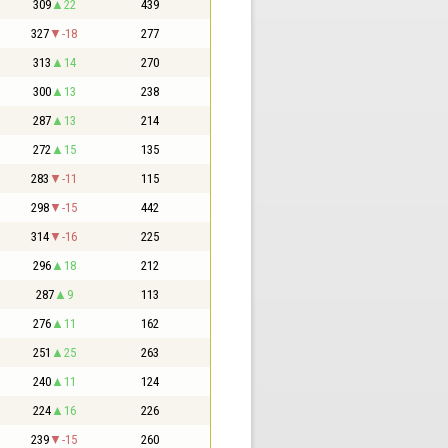
309
22
439
327
-18
277
313
14
270
300
13
238
287
13
214
272
15
135
283
-11
115
298
-15
442
314
-16
225
296
18
212
287
9
113
276
11
162
251
25
263
240
11
124
224
16
226
239
-15
260