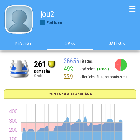
☰
jou2
Fod-Isten
NÉVJEGY
SAKK
JÁTÉKOK
38656
játszma
261
49%
győzelem
(18823)
pontszám
229
Szaki
ellenfelek átlagos pontszáma
PONTSZÁM ALAKULÁSA