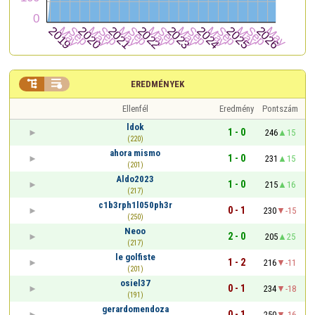


EREDMÉNYEK
Ellenfél
Eredmény
Pontszám
ldok
1 - 0
246
15
(220)
ahora mismo
1 - 0
231
15
(201)
Aldo2023
1 - 0
215
16
(217)
c1b3rph1l050ph3r
0 - 1
230
-15
(250)
Neoo
2 - 0
205
25
(217)
le golfiste
1 - 2
216
-11
(201)
osiel37
0 - 1
234
-18
(191)
gerardomendoza
0 - 1
250
-16