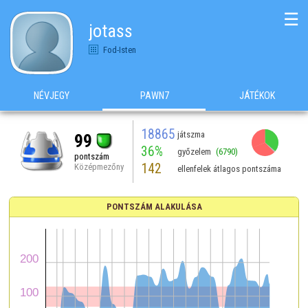
☰
jotass
Fod-Isten
NÉVJEGY
PAWN7
JÁTÉKOK
18865
játszma
99
36%
győzelem
(6790)
pontszám
142
Középmezőny
ellenfelek átlagos pontszáma
PONTSZÁM ALAKULÁSA