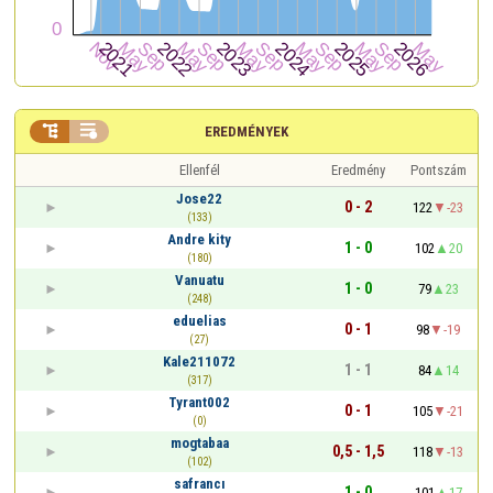


EREDMÉNYEK
Ellenfél
Eredmény
Pontszám
Jose22
0 - 2
122
-23
(133)
Andre kity
1 - 0
102
20
(180)
Vanuatu
1 - 0
79
23
(248)
eduelias
0 - 1
98
-19
(27)
Kale211072
1 - 1
84
14
(317)
Tyrant002
0 - 1
105
-21
(0)
mogtabaa
0,5 - 1,5
118
-13
(102)
safrancı
1 - 0
101
17