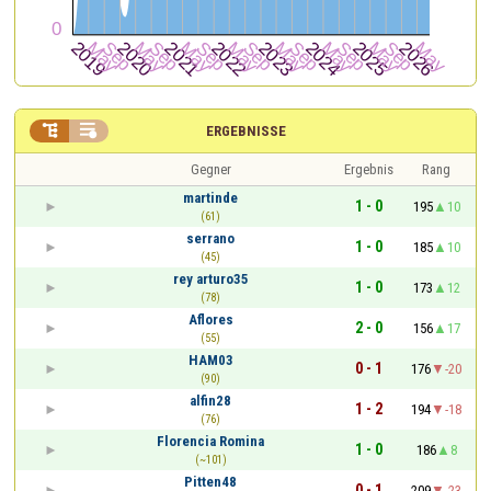


ERGEBNISSE
Gegner
Ergebnis
Rang
martinde
1 - 0
195
10
(61)
serrano
1 - 0
185
10
(45)
rey arturo35
1 - 0
173
12
(78)
Aflores
2 - 0
156
17
(55)
HAM03
0 - 1
176
-20
(90)
alfin28
1 - 2
194
-18
(76)
Florencia Romina
1 - 0
186
8
(~101)
Pitten48
0 - 1
209
-23