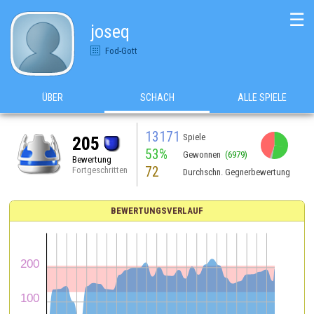
☰
joseq
Fod-Gott
ÜBER
SCHACH
ALLE SPIELE
13171
Spiele
205
53%
Gewonnen
(6979)
Bewertung
72
Fortgeschritten
Durchschn. Gegnerbewertung
BEWERTUNGSVERLAUF