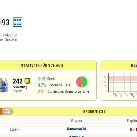
ui93
:
1/14/2012
ne:
Gestern
STATISTIK FÜR SCHACH
BE
363
Spiele
242
47%
Gewonnen
(171)
Bewertung
281
Experte
Durchschn. Gegnerbewertung

ERGEBNISSE
Gegner
Ergeb
Ramazan78
0 - 
Gestern