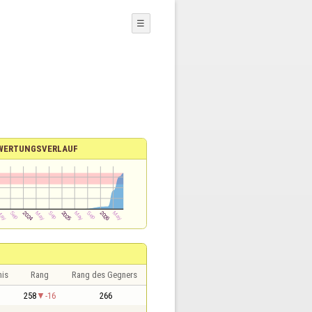
☰
WERTUNGSVERLAUF
nis
Rang
Rang des Gegners
1
258
-16
266