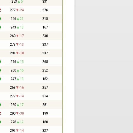
1
253
5
331
2
277
-24
276
0
256
21
215
0
243
13
167
1
260
-17
230
1
273
-13
337
1
291
-18
237
0
276
15
265
0
260
16
252
0
247
13
182
1
263
-16
257
1
277
-14
314
0
260
17
281
2
290
-30
199
0
278
12
180
1
292
-14
327