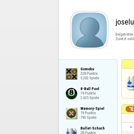
josel
Beigetreten
Zuletzt onli
Gomoku

228 Punkte

5.202 Spiele
8-Ball Pool

19 Punkte

2.625 Spiele
Memory-Spiel


79 Punkte

793 Spiele
Bullet-Schach

28 Punkte
