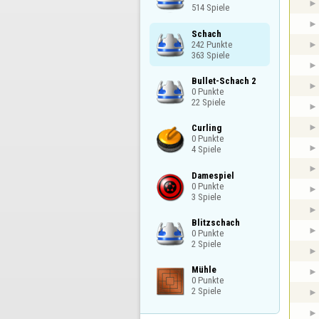
514 Spiele
Schach

242 Punkte

363 Spiele
Bullet-Schach 2

0 Punkte

22 Spiele
Curling

0 Punkte

4 Spiele
Damespiel

0 Punkte

3 Spiele
Blitzschach

0 Punkte

2 Spiele
Mühle

0 Punkte

2 Spiele