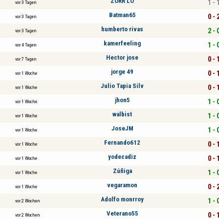
ZORR LO
1 - 
vor 3 Tagen
Batman65
0 - 
vor 3 Tagen
humberto rivas
2 - 
vor 3 Tagen
kamerfeeling
1 - 
vor 4 Tagen
Hector jose
0 - 
vor 7 Tagen
jorge 49
0 - 
vor 1 Woche
Julio Tapia Silv
0 - 
vor 1 Woche
jhon5
1 - 
vor 1 Woche
walbist
1 - 
vor 1 Woche
JoseJM
1 - 
vor 1 Woche
Fernando612
0 - 
vor 1 Woche
yodecadiz
0 - 
vor 1 Woche
Zúñiga
1 - 
vor 1 Woche
vegaramon
0 - 
vor 1 Woche
Adolfo monrroy
1 - 
vor 2 Wochen
Veterano55
0 - 
vor 2 Wochen