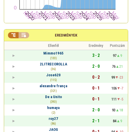


EREDMÉNYEK
Ellenfél
Eredmény
Pontszám
Mimmo1965
3 - 2
97
9
(133)
2LITRECOROLLA
2 - 0
76
21
(36)
Jose620
0 - 2
99
-23
(115)
alexandre frança
0 - 1
106
-7
(321)
De a Unito
0 - 1
111
-5
(393)
humaya
2 - 0
93
18
(2)
roy27
2 - 1
84
9
(86)
JAOG
0 - 1
94
-10