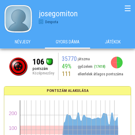
☰
josegomiton
Despota
NÉVJEGY
GYORS DÁMA
JÁTÉKOK
35770
játszma
106
49%
győzelem
(17418)
pontszám
111
Középmezőny
ellenfelek átlagos pontszáma
PONTSZÁM ALAKULÁSA