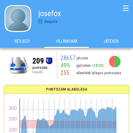
☰
josefox
Despota
NÉVJEGY
VILLÁMSAKK
JÁTÉKOK
28657
játszma
209
49%
győzelem
(14122)
pontszám
255
Haladó
ellenfelek átlagos pontszáma
PONTSZÁM ALAKULÁSA