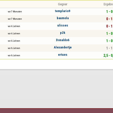
Gegner
Ergebn
templario9
1 - 0
vor 7 Monaten
baumola
0 - 1
vor 7 Monaten
ulisses
0 - 1
vor 4 Jahren
p2k
1 - 0
vor 4 Jahren
Donaldo6
1 - 0
vor 4 Jahren
Alexandertje
1 - 1
vor 6 Jahren
ertues
2,5 - 0
vor 6 Jahren