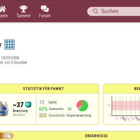




piele
Turniere
Forum
v
:
10/23/2006
ne:
vor 3 Stunden
STATISTIK FÜR PAWN7
BE
10
Spiele
~37
60%
Gewonnen
(6)
Bewertung
203
Amateur
Durchschn. Gegnerbewertung

ERGEBNISSE