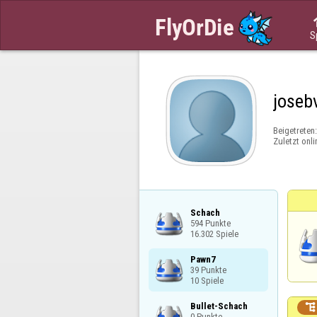
S
joseb
Beigetreten
Zuletzt onli
Schach

594 Punkte

16.302 Spiele
Pawn7

39 Punkte

10 Spiele
Bullet-Schach


0 Punkte
