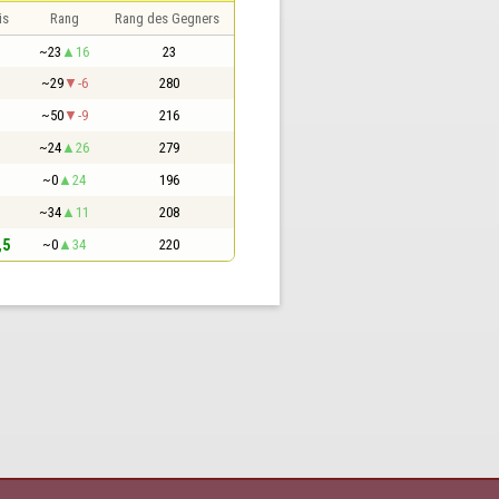
is
Rang
Rang des Gegners
~23
16
23
~29
-6
280
~50
-9
216
~24
26
279
~0
24
196
~34
11
208
,5
~0
34
220