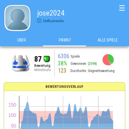
☰
jose2024
Einflussreiche
ÜBER
PAWN7
ALLE SPIELE
6306
Spiele
87
38%
Gewonnen
(2394)
Bewertung
123
Mittelstufe
Durchschn. Gegnerbewertung
BEWERTUNGSVERLAUF