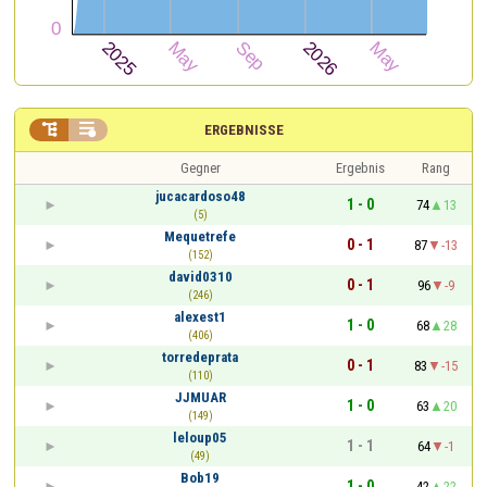


ERGEBNISSE
Gegner
Ergebnis
Rang
jucacardoso48
1 - 0
74
13
(5)
Mequetrefe
0 - 1
87
-13
(152)
david0310
0 - 1
96
-9
(246)
alexest1
1 - 0
68
28
(406)
torredeprata
0 - 1
83
-15
(110)
JJMUAR
1 - 0
63
20
(149)
leloup05
1 - 1
64
-1
(49)
Bob19
1 - 0
42
22