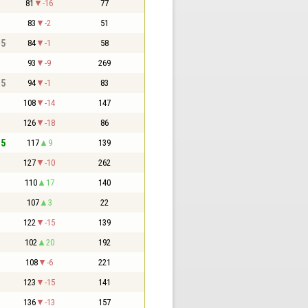
81
-16
77
83
-2
51
,5
84
-1
58
93
-9
269
,5
94
-1
83
108
-14
147
126
-18
86
,5
117
9
139
127
-10
262
110
17
140
107
3
22
122
-15
139
102
20
192
108
-6
221
123
-15
141
136
-13
157