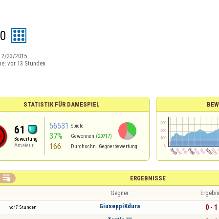
60
:
2/23/2015
ne:
vor 13 Stunden
STATISTIK FÜR DAMESPIEL
BEW
56531
Spiele
61
37%
Gewonnen
(20717)
Bewertung
166
Amateur
Durchschn. Gegnerbewertung

ERGEBNISSE
Gegner
Ergebn
GiuseppiKdura
0 - 1
vor 7 Stunden