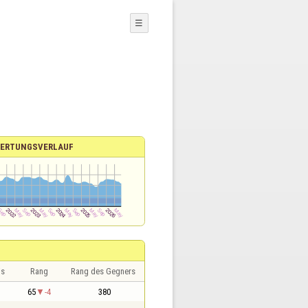
☰
ERTUNGSVERLAUF
is
Rang
Rang des Gegners
65
-4
380