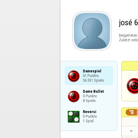
josé 
Beigetreten
Zuletzt onli
Damespiel

61 Punkte

56.531 Spiele
Dame Bullet

0 Punkte

8 Spiele
Reversi


0 Punkte

1 Spiel