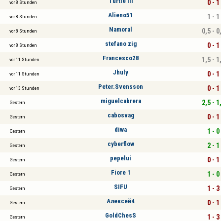
Turtle III
0 - 1
vor 8 Stunden
Alieno51
1 - 1
vor 8 Stunden
Namoral
0,5 - 0
vor 8 Stunden
stefano zig
0 - 1
vor 8 Stunden
Francesco28
1,5 - 1
vor 11 Stunden
Jhuly
0 - 1
vor 11 Stunden
Peter.Svensson
0 - 1
vor 13 Stunden
miguelcabrera
2,5 - 1
Gestern
cabosvag
0 - 1
Gestern
diwa
1 - 0
Gestern
cyberflow
2 - 1
Gestern
pepelui
0 - 1
Gestern
Fiore 1
1 - 0
Gestern
SIFU
1 - 3
Gestern
Алексей4
0 - 1
Gestern
GoldChesS
1 - 3
Gestern