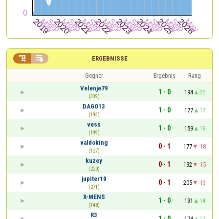


ERGEBNISSE
Gegner
Ergebnis
Rang
Velenje79
1 - 0
194
22
(339)
DAGO13
1 - 0
177
17
(193)
vess
1 - 0
159
18
(199)
valdoking
0 - 1
177
-18
(127)
kuzey
0 - 1
192
-15
(220)
jupiter10
0 - 1
205
-13
(271)
X-MENS
1 - 0
191
14
(148)
R3
1 - 0
174
17