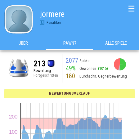
☰
jormere
Fanatiker
ÜBER
PAWN7
ALLE SPIELE
2077
Spiele
213
49%
Gewonnen
(1015)
Bewertung
180
Fortgeschritten
Durchschn. Gegnerbewertung
BEWERTUNGSVERLAUF