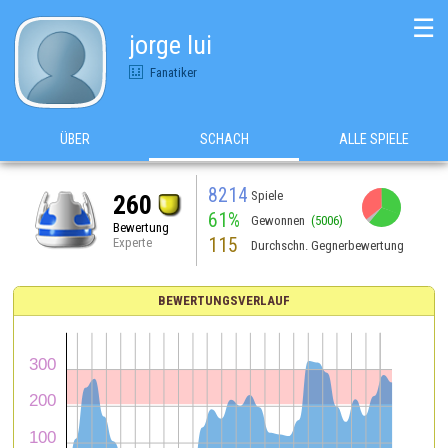
☰
jorge lui
Fanatiker
ÜBER
SCHACH
ALLE SPIELE
8214
Spiele
260
61%
Gewonnen
(5006)
Bewertung
115
Experte
Durchschn. Gegnerbewertung
BEWERTUNGSVERLAUF