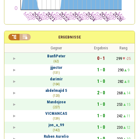


ERGEBNISSE
Gegner
Ergebnis
Rang
BanfiPeter
0 - 1
299
-25
(62)
jjjector
1 - 0
290
9
(131)
darimir
1 - 0
282
8
(104)
abdelmajid 5
2 - 0
268
14
(120)
Mandojose
1 - 0
253
15
(227)
VICMANCAS
1 - 0
242
11
(139)
jon_a_99
1 - 0
230
12
(142)
Ruben Aurelio
1 - 0
220
10