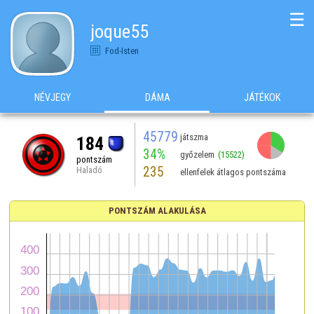
☰
joque55
Fod-Isten
NÉVJEGY
DÁMA
JÁTÉKOK
45779
játszma
184
34%
győzelem
(15522)
pontszám
235
Haladó
ellenfelek átlagos pontszáma
PONTSZÁM ALAKULÁSA