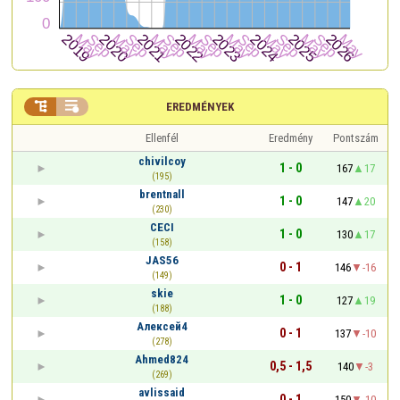


EREDMÉNYEK
Ellenfél
Eredmény
Pontszám
chivilcoy
1 - 0
167
17
(195)
brentnall
1 - 0
147
20
(230)
CECI
1 - 0
130
17
(158)
JAS56
0 - 1
146
-16
(149)
skie
1 - 0
127
19
(188)
Алексей4
0 - 1
137
-10
(278)
Ahmed824
0,5 - 1,5
140
-3
(269)
avlissaid
0 - 1
150
-10