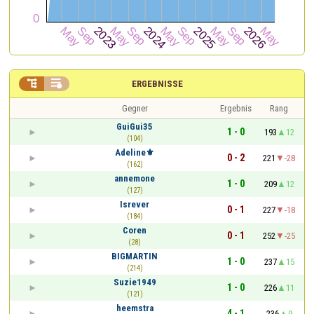


ERGEBNISSE
Gegner
Ergebnis
Rang
GuiGui35
1 - 0
193
12
(104)
Adeline⚜
0 - 2
221
-28
(162)
annemone
1 - 0
209
12
(127)
Isrever
0 - 1
227
-18
(184)
Coren
0 - 1
252
-25
(28)
BIGMARTIN
1 - 0
237
15
(214)
Suzie1949
1 - 0
226
11
(121)
heemstra
4 - 1
236
9