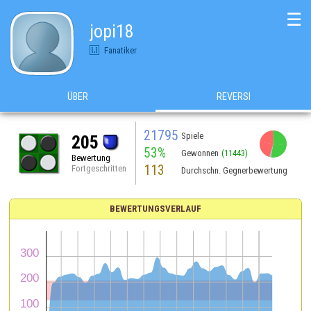
☰
jopi18
Fanatiker
ÜBER
REVERSI
21795
Spiele
205
53%
Gewonnen
(11443)
Bewertung
113
Fortgeschritten
Durchschn. Gegnerbewertung
BEWERTUNGSVERLAUF