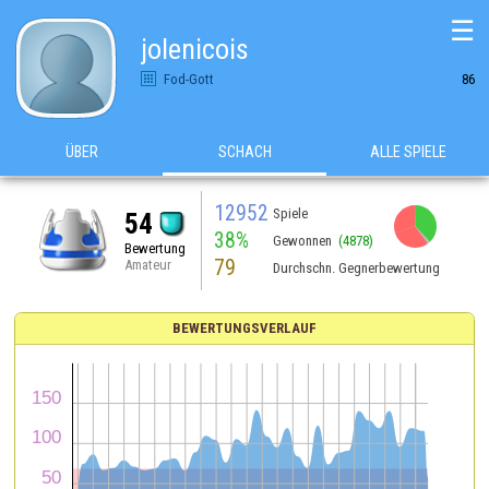
☰
jolenicois
Fod-Gott
86
ÜBER
SCHACH
ALLE SPIELE
12952
Spiele
54
38%
Gewonnen
(4878)
Bewertung
79
Amateur
Durchschn. Gegnerbewertung
BEWERTUNGSVERLAUF