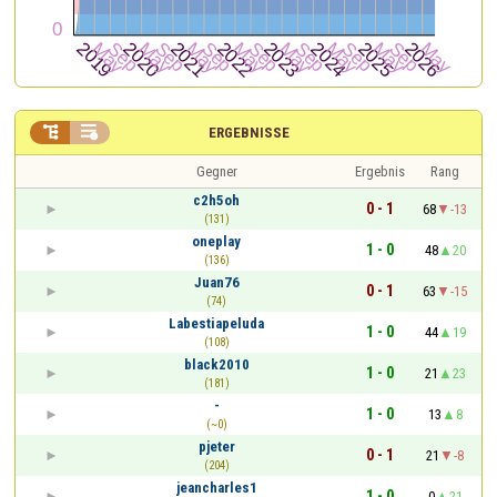


ERGEBNISSE
Gegner
Ergebnis
Rang
c2h5oh
0 - 1
68
-13
(131)
oneplay
1 - 0
48
20
(136)
Juan76
0 - 1
63
-15
(74)
Labestiapeluda
1 - 0
44
19
(108)
black2010
1 - 0
21
23
(181)
-
1 - 0
13
8
(~0)
pjeter
0 - 1
21
-8
(204)
jeancharles1
1 - 0
0
21