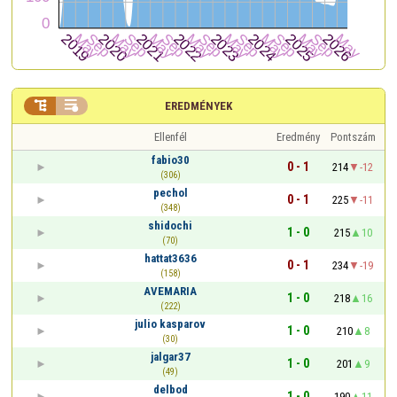


EREDMÉNYEK
Ellenfél
Eredmény
Pontszám
fabio30
0 - 1
214
-12
(306)
pechol
0 - 1
225
-11
(348)
shidochi
1 - 0
215
10
(70)
hattat3636
0 - 1
234
-19
(158)
AVEMARIA
1 - 0
218
16
(222)
julio kasparov
1 - 0
210
8
(30)
jalgar37
1 - 0
201
9
(49)
delbod
1 - 0
190
11