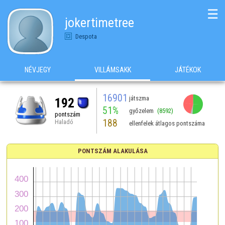
☰
jokertimetree
Despota
NÉVJEGY
VILLÁMSAKK
JÁTÉKOK
16901
játszma
192
51%
győzelem
(8592)
pontszám
188
Haladó
ellenfelek átlagos pontszáma
PONTSZÁM ALAKULÁSA