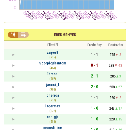


EREDMÉNYEK
Ellenfél
Eredmény
Pontszám
zuper8
1 - 1
275
-3
(235)
Scorpiophantom
0 - 1
288
-13
(343)
Edmoni
2 - 1
285
3
(207)
jancsi_l
2 - 0
258
27
(308)
cherica
1 - 1
260
-2
(237)
lagermax
1 - 0
243
17
(272)
acn.gja
1 - 0
228
15
(216)
memoliline
1 - 0
212
16