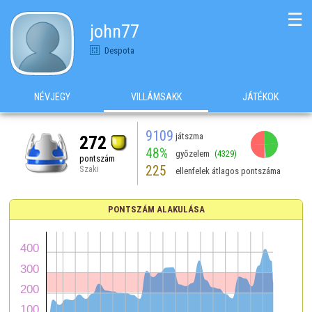
☰
john77
Despota
NÉVJEGY
VILLÁMSAKK
JÁTÉKOK
9109
játszma
272
48%
győzelem
(4329)
pontszám
225
Szaki
ellenfelek átlagos pontszáma
PONTSZÁM ALAKULÁSA