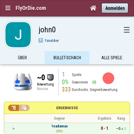
FlyOrDie.com


Anmelden
john0
☰
Fanatiker
ÜBER
BULLET-SCHACH
ALLE SPIELE
1
Spiele
~0
0%
Gewonnen
(0)
Bewertung
333
Novize
Durchschn. Gegnerbewertung


ERGEBNISSE
Gegner
Ergebnis
Rang
1nadamas
0 - 1
~0
0
(333)