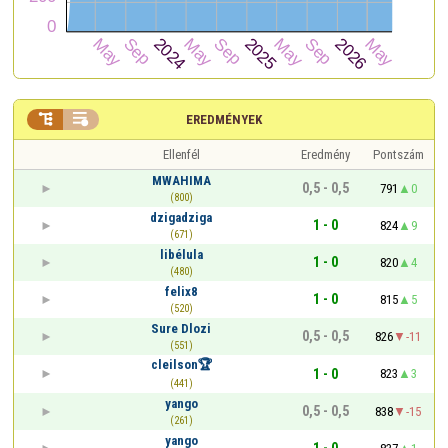


EREDMÉNYEK
Ellenfél
Eredmény
Pontszám
MWAHIMA
0,5 - 0,5
791
0
(800)
dzigadziga
1 - 0
824
9
(671)
libélula
1 - 0
820
4
(480)
felix8
1 - 0
815
5
(520)
Sure Dlozi
0,5 - 0,5
826
-11
(551)
cleilson🏆
1 - 0
823
3
(441)
yango
0,5 - 0,5
838
-15
(261)
yango