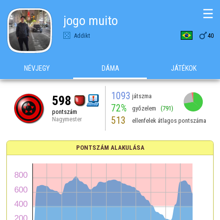
☰
jogo muito

Addikt
40
NÉVJEGY
DÁMA
JÁTÉKOK
1093
játszma
598
72%
győzelem
(791)
pontszám
513
Nagymester
ellenfelek átlagos pontszáma
PONTSZÁM ALAKULÁSA