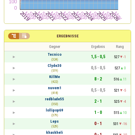


ERGEBNISSE
Gegner
Ergebnis
Rang
Tecnico
1,5 - 0,5
527
-1
(324)
Clyde30
0,5 - 0,5
527
0
(519)
KillMe
8 - 2
516
11
(422)
nuvem1
0,5 - 0,5
521
-5
(418)
redblade55
2 - 1
525
-4
(350)
lollipop69
1 - 0
515
10
(379)
Leps
0 - 1
531
-16
(529)
khaskheli
0 - 1
541
-10