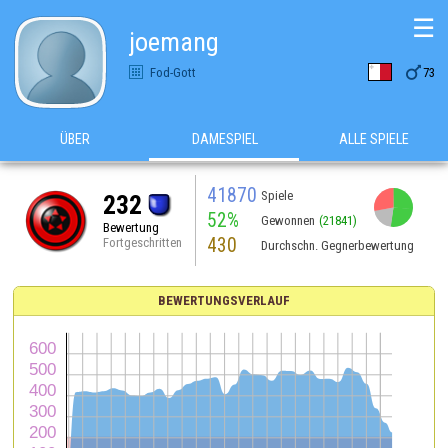
☰
joemang

Fod-Gott
73
ÜBER
DAMESPIEL
ALLE SPIELE
41870
Spiele
232
52%
Gewonnen
(21841)
Bewertung
430
Fortgeschritten
Durchschn. Gegnerbewertung
BEWERTUNGSVERLAUF