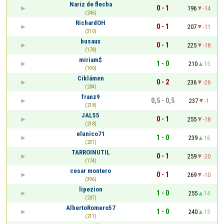
Nariz de flecha
0 - 1
196
-14
(246)
RichardOH
0 - 1
207
-11
(310)
busaux
0 - 1
225
-18
(178)
miriam$
1 - 0
210
15
(190)
Ciklámen
0 - 2
236
-26
(204)
franz9
0,5 - 0,5
237
-1
(218)
JAL55
0 - 1
255
-18
(218)
elunico71
1 - 0
239
16
(231)
TARROINUTIL
0 - 1
259
-20
(174)
cesar montero
0 - 1
269
-10
(396)
lipezion
1 - 0
255
14
(207)
AlbertoRomero57
1 - 0
240
15
(211)