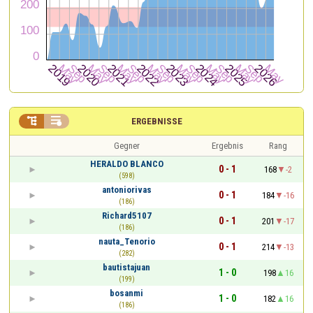


ERGEBNISSE
Gegner
Ergebnis
Rang
HERALDO BLANCO
0 - 1
168
-2
(598)
antoniorivas
0 - 1
184
-16
(186)
Richard5107
0 - 1
201
-17
(186)
nauta_Tenorio
0 - 1
214
-13
(282)
bautistajuan
1 - 0
198
16
(199)
bosanmi
1 - 0
182
16
(186)