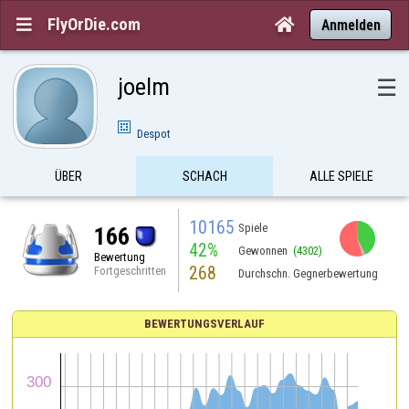
FlyOrDie.com


Anmelden
joelm
☰
Despot
ÜBER
SCHACH
ALLE SPIELE
10165
Spiele
166
42%
Gewonnen
(4302)
Bewertung
268
Fortgeschritten
Durchschn. Gegnerbewertung
BEWERTUNGSVERLAUF