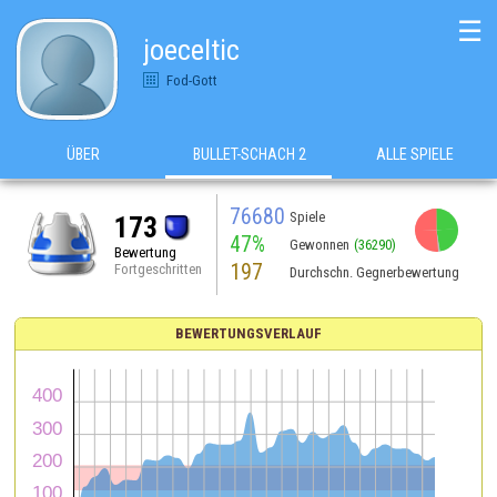
☰
joeceltic
Fod-Gott
ÜBER
BULLET-SCHACH 2
ALLE SPIELE
76680
Spiele
173
47%
Gewonnen
(36290)
Bewertung
197
Fortgeschritten
Durchschn. Gegnerbewertung
BEWERTUNGSVERLAUF