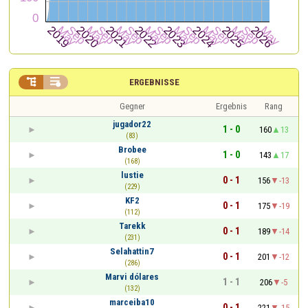


ERGEBNISSE
Gegner
Ergebnis
Rang
jugador22
1 - 0
160
13
(83)
Brobee
1 - 0
143
17
(168)
lustie
0 - 1
156
-13
(229)
KF2
0 - 1
175
-19
(112)
Tarekk
0 - 1
189
-14
(231)
Selahattin7
0 - 1
201
-12
(286)
Marvi dólares
1 - 1
206
-5
(132)
marceiba10
0 - 1
221
-15