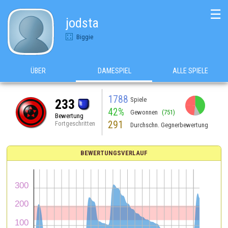
☰
jodsta
Biggie
ÜBER
DAMESPIEL
ALLE SPIELE
1788
Spiele
233
42%
Gewonnen
(751)
Bewertung
291
Fortgeschritten
Durchschn. Gegnerbewertung
BEWERTUNGSVERLAUF