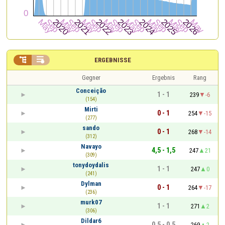


ERGEBNISSE
Gegner
Ergebnis
Rang
Conceição
1 - 1
239
-6
(154)
Mirti
0 - 1
254
-15
(277)
sando
0 - 1
268
-14
(312)
Navayo
4,5 - 1,5
247
21
(309)
tonydoydalis
1 - 1
247
0
(241)
Dylman
0 - 1
264
-17
(236)
murk07
1 - 1
271
2
(306)
Dildar6
0,5 - 0,5
269
2