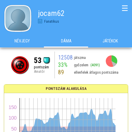
☰
jocam62
Fanatikus
NÉVJEGY
DÁMA
JÁTÉKOK
12508
játszma
53
33%
győzelem
(4091)
pontszám
89
Amatőr
ellenfelek átlagos pontszáma
PONTSZÁM ALAKULÁSA