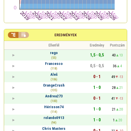


EREDMÉNYEK
Ellenfél
Eredmény
Pontszám
rego
1,5 - 0,5
40
13
(55)
Francesco
0,5 - 0,5
36
4
(118)
Aleš
0 - 1
49
-13
(106)
OrangeCrush
1 - 0
28
21
(135)
Andrea273
0 - 1
41
-13
(100)
Hérisson74
1 - 0
21
20
(114)
rolando0913
1 - 0
1
20
(94)
Chris Masters
0 - 1
11
-10